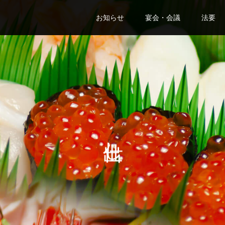
お知らせ
宴会・会議
法要
仕出し