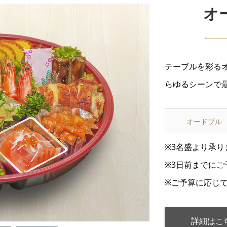
オ
テーブルを彩る
らゆるシーンで

オードブル
※3名盛より承り
※3日前までにご
※ご予算に応じ
詳細はこ