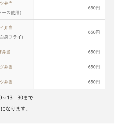
ツ弁当
650円
ソース使用）
イ弁当
650円
白身フライ)
げ弁当
650円
グ弁当
650円
ツ弁当
650円
0～13：30まで
箱になります。