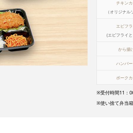
チキンカ
（オリジナル
エビフラ
(エビフライと
から揚
ハンバー
ポークカ
※受付時間11：0
※使い捨て弁当